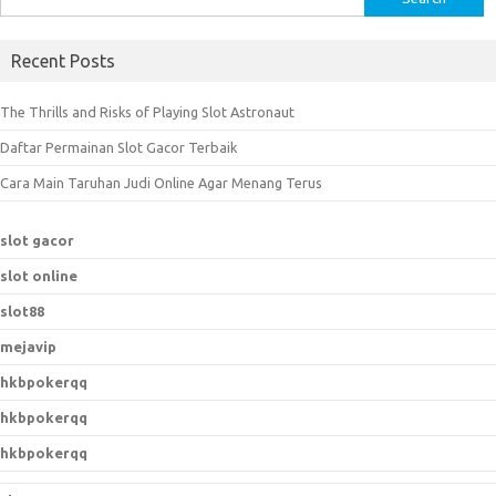
for:
Recent Posts
The Thrills and Risks of Playing Slot Astronaut
Daftar Permainan Slot Gacor Terbaik
Cara Main Taruhan Judi Online Agar Menang Terus
slot gacor
slot online
slot88
mejavip
hkbpokerqq
hkbpokerqq
hkbpokerqq