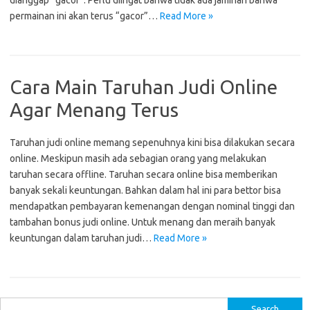
dianggap “gacor”: Perlu diingat bahwa tidak ada jaminan bahwa
permainan ini akan terus “gacor”…
Read More »
Cara Main Taruhan Judi Online
Agar Menang Terus
Taruhan judi online memang sepenuhnya kini bisa dilakukan secara
online. Meskipun masih ada sebagian orang yang melakukan
taruhan secara offline. Taruhan secara online bisa memberikan
banyak sekali keuntungan. Bahkan dalam hal ini para bettor bisa
mendapatkan pembayaran kemenangan dengan nominal tinggi dan
tambahan bonus judi online. Untuk menang dan meraih banyak
keuntungan dalam taruhan judi…
Read More »
Search