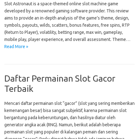
Slot Astronaut is a space-themed online slot machine game
developed by a renowned gaming software provider. This review
aims to provide an in-depth analysis of the game’s theme, design,
symbols, payouts, wilds, scatters, bonus features, free spins, RTP
(Return to Player), volatility, betting range, max win, gameplay,
mobile play, player experience, and overall assessment. Theme…
Read More »
Daftar Permainan Slot Gacor
Terbaik
Mencari daftar permainan slot “gacor” (slot yang sering memberikan
kemenangan besar) bisa sangat subjektif, karena permainan slot
bergantung pada keberuntungan, dan hasilnya diatur oleh
generator angka acak (RNG). Namun, berikut adalah beberapa
permainan slot yang populer di kalangan pemain dan sering