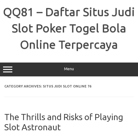
Skip
to
QQ81 – Daftar Situs Judi
content
Slot Poker Togel Bola
Online Terpercaya
Menu
CATEGORY ARCHIVES:
SITUS JUDI SLOT ONLINE 76
The Thrills and Risks of Playing
Slot Astronaut