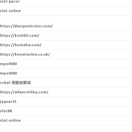
slot gacor
slot online
https://designintreior.com/
https://koi365l.com/
https://homekw.com/
https://knowtechie.co.uk/
mpo8080
mpo8080
csbet 潮勝娛樂城
https://allenrothhq.com/
jaguar33
slot88
slot online