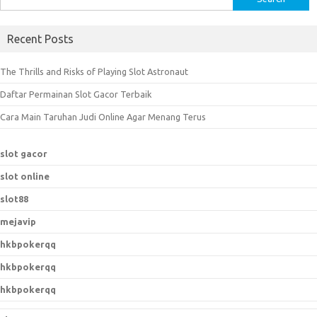
for:
Recent Posts
The Thrills and Risks of Playing Slot Astronaut
Daftar Permainan Slot Gacor Terbaik
Cara Main Taruhan Judi Online Agar Menang Terus
slot gacor
slot online
slot88
mejavip
hkbpokerqq
hkbpokerqq
hkbpokerqq