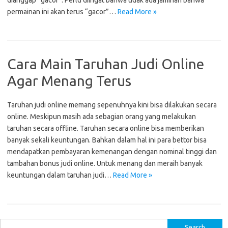
dianggap “gacor”: Perlu diingat bahwa tidak ada jaminan bahwa
permainan ini akan terus “gacor”…
Read More »
Cara Main Taruhan Judi Online
Agar Menang Terus
Taruhan judi online memang sepenuhnya kini bisa dilakukan secara
online. Meskipun masih ada sebagian orang yang melakukan
taruhan secara offline. Taruhan secara online bisa memberikan
banyak sekali keuntungan. Bahkan dalam hal ini para bettor bisa
mendapatkan pembayaran kemenangan dengan nominal tinggi dan
tambahan bonus judi online. Untuk menang dan meraih banyak
keuntungan dalam taruhan judi…
Read More »
Search