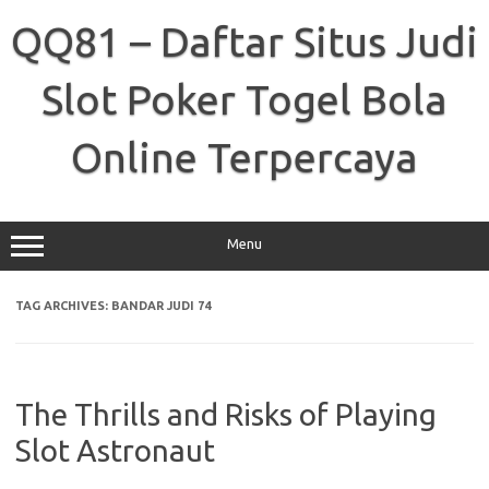
Skip
to
QQ81 – Daftar Situs Judi
content
Slot Poker Togel Bola
Online Terpercaya
Menu
TAG ARCHIVES:
BANDAR JUDI 74
The Thrills and Risks of Playing
Slot Astronaut