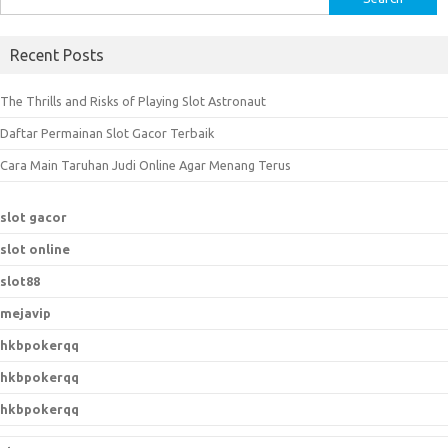
for:
Recent Posts
The Thrills and Risks of Playing Slot Astronaut
Daftar Permainan Slot Gacor Terbaik
Cara Main Taruhan Judi Online Agar Menang Terus
slot gacor
slot online
slot88
mejavip
hkbpokerqq
hkbpokerqq
hkbpokerqq