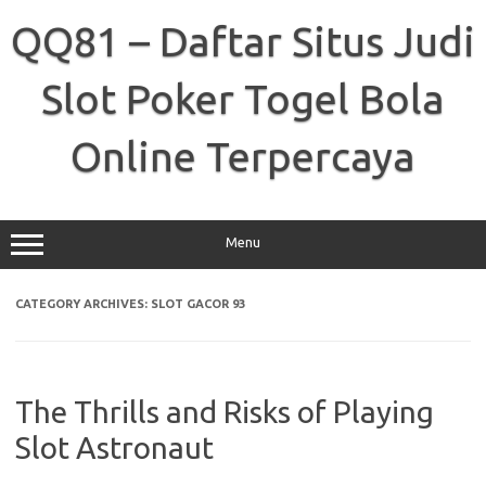
Skip
to
QQ81 – Daftar Situs Judi
content
Slot Poker Togel Bola
Online Terpercaya
Menu
CATEGORY ARCHIVES:
SLOT GACOR 93
The Thrills and Risks of Playing
Slot Astronaut