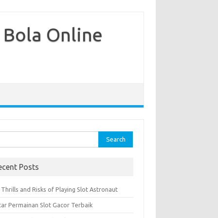
 Bola Online
rch
ecent Posts
Thrills and Risks of Playing Slot Astronaut
tar Permainan Slot Gacor Terbaik