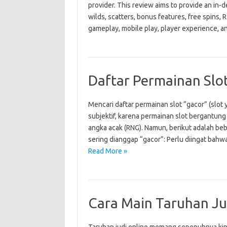
provider. This review aims to provide an in-
wilds, scatters, bonus features, free spins, R
gameplay, mobile play, player experience,
Daftar Permainan Slot
Mencari daftar permainan slot “gacor” (slo
subjektif, karena permainan slot bergantung
angka acak (RNG). Namun, berikut adalah be
sering dianggap “gacor”: Perlu diingat bahw
Read More »
Cara Main Taruhan Ju