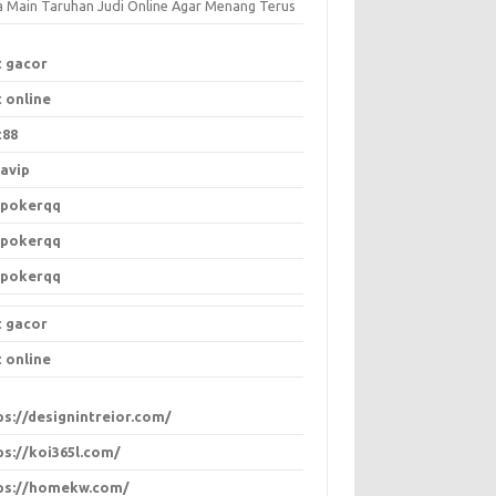
a Main Taruhan Judi Online Agar Menang Terus
t gacor
t online
t88
avip
bpokerqq
bpokerqq
bpokerqq
t gacor
t online
ps://designintreior.com/
ps://koi365l.com/
ps://homekw.com/