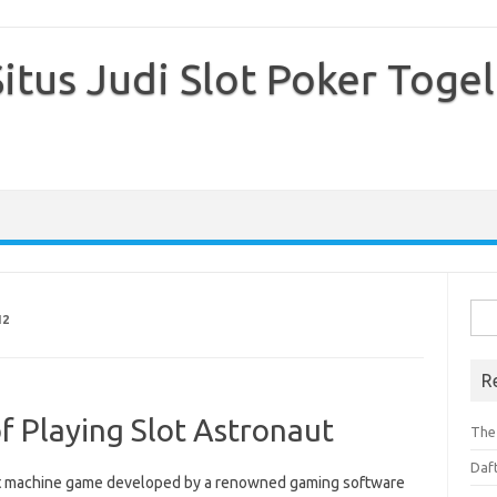
itus Judi Slot Poker Togel
Sea
12
for:
R
of Playing Slot Astronaut
The 
Daf
lot machine game developed by a renowned gaming software