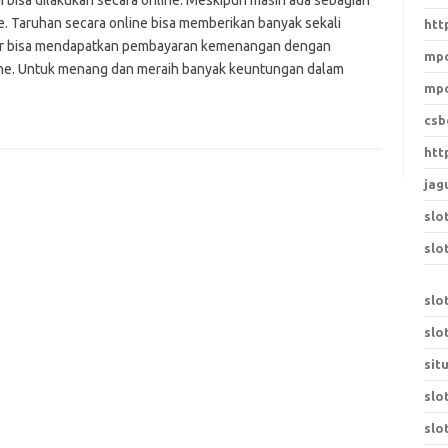
 bisa dilakukan secara online. Meskipun masih ada sebagian
e. Taruhan secara online bisa memberikan banyak sekali
htt
ttor bisa mendapatkan pembayaran kemenangan dengan
mp
line. Untuk menang dan meraih banyak keuntungan dalam
mp
cs
htt
jag
slo
slo
slo
slo
sit
slo
slo