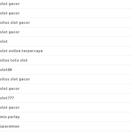
slot gacor
slot gacor
situs slot gacor
slot gacor
slot
slot online terpercaya
situs toto slot
slot88
situs slot gacor
slot gacor
slot777
slot gacor
mix parlay
spaceman