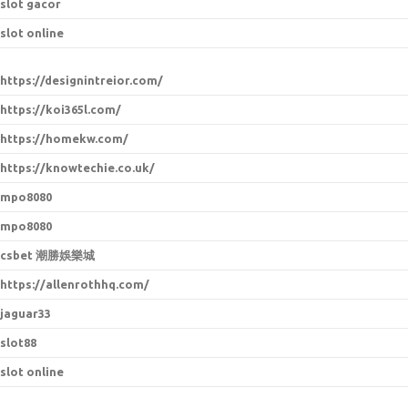
slot gacor
slot online
https://designintreior.com/
https://koi365l.com/
https://homekw.com/
https://knowtechie.co.uk/
mpo8080
mpo8080
csbet 潮勝娛樂城
https://allenrothhq.com/
jaguar33
slot88
slot online