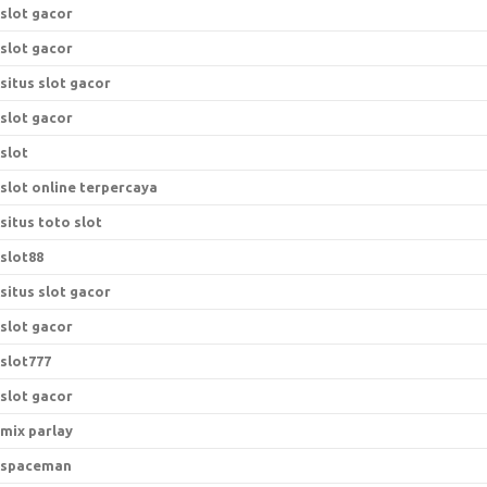
slot gacor
slot gacor
situs slot gacor
slot gacor
slot
slot online terpercaya
situs toto slot
slot88
situs slot gacor
slot gacor
slot777
slot gacor
mix parlay
spaceman