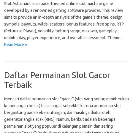
Slot Astronaut is a space-themed online slot machine game
developed by a renowned gaming software provider. This review
aims to provide an in-depth analysis of the game’s theme, design,
symbols, payouts, wilds, scatters, bonus features, free spins, RTP
(Return to Player), volatility, betting range, max win, gameplay,
mobile play, player experience, and overall assessment. Theme…
Read More »
Daftar Permainan Slot Gacor
Terbaik
Mencari daftar permainan slot “gacor” (slot yang sering memberikan
kemenangan besar) bisa sangat subjektif, karena permainan slot
bergantung pada keberuntungan, dan hasilnya diatur oleh
generator angka acak (RNG). Namun, berikut adalah beberapa
permainan slot yang populer di kalangan pemain dan sering