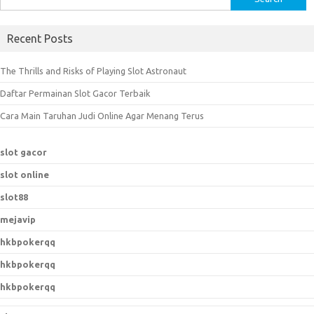
for:
Recent Posts
The Thrills and Risks of Playing Slot Astronaut
Daftar Permainan Slot Gacor Terbaik
Cara Main Taruhan Judi Online Agar Menang Terus
slot gacor
slot online
slot88
mejavip
hkbpokerqq
hkbpokerqq
hkbpokerqq