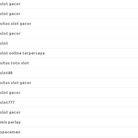
slot gacor
slot gacor
situs slot gacor
slot gacor
slot
slot online terpercaya
situs toto slot
slot88
situs slot gacor
slot gacor
slot777
slot gacor
mix parlay
spaceman