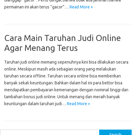
dianggap “gacor”: Perlu diingat bahwa tidak ada jaminan bahwa
permainan ini akan terus “gacor”…
Read More »
Cara Main Taruhan Judi Online
Agar Menang Terus
Taruhan judi online memang sepenuhnya kini bisa dilakukan secara
online. Meskipun masih ada sebagian orang yang melakukan
taruhan secara offline. Taruhan secara online bisa memberikan
banyak sekali keuntungan. Bahkan dalam hal ini para bettor bisa
mendapatkan pembayaran kemenangan dengan nominal tinggi dan
tambahan bonus judi online. Untuk menang dan meraih banyak
keuntungan dalam taruhan judi…
Read More »
Search