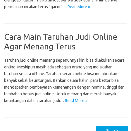
dianggap “gacor”: Perlu diingat bahwa tidak ada jaminan bahwa
permainan ini akan terus “gacor”…
Read More »
Cara Main Taruhan Judi Online
Agar Menang Terus
Taruhan judi online memang sepenuhnya kini bisa dilakukan secara
online. Meskipun masih ada sebagian orang yang melakukan
taruhan secara offline. Taruhan secara online bisa memberikan
banyak sekali keuntungan. Bahkan dalam hal ini para bettor bisa
mendapatkan pembayaran kemenangan dengan nominal tinggi dan
tambahan bonus judi online. Untuk menang dan meraih banyak
keuntungan dalam taruhan judi…
Read More »
Search