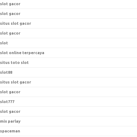
slot gacor
slot gacor
situs slot gacor
slot gacor
slot
slot online terpercaya
situs toto slot
slot88
situs slot gacor
slot gacor
slot777
slot gacor
mix parlay
spaceman