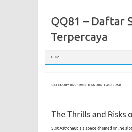
Skip
to
content
QQ81 – Daftar S
Terpercaya
HOME
CATEGORY ARCHIVES:
BANDAR TOGEL 250
The Thrills and Risks 
Slot Astronaut is a space-themed online s