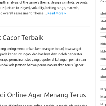
Car
depth analysis of the game’s theme, design, symbols, payouts,
TP (Return to Player), volatility, betting range, max win,
 and overall assessment. Theme…
Read More »
slo
slo
slo
 Gacor Terbaik
mej
hk
t yang sering memberikan kemenangan besar) bisa sangat
hk
 pada keberuntungan, dan hasilnya diatur oleh generator
hk
berapa permainan slot yang populer di kalangan pemain dan
a tidak ada jaminan bahwa permainan ini akan terus “gacor”…
slo
slo
htt
di Online Agar Menang Terus
htt
htt