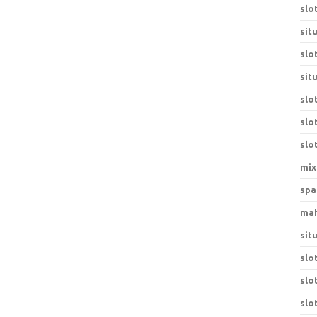
slo
sit
slo
sit
slo
slo
slo
mix
sp
ma
sit
slo
slo
slo