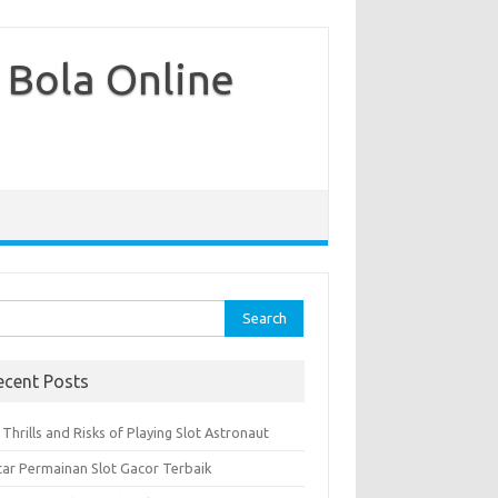
 Bola Online
rch
ecent Posts
Thrills and Risks of Playing Slot Astronaut
tar Permainan Slot Gacor Terbaik