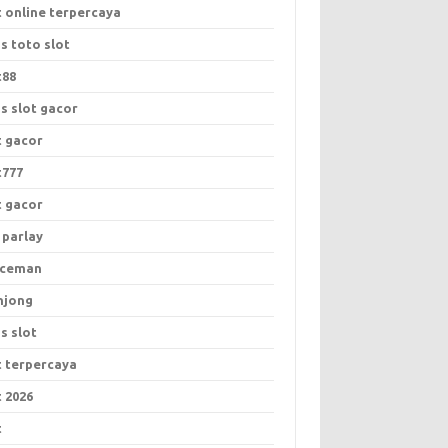
t online terpercaya
us toto slot
t88
us slot gacor
t gacor
t777
t gacor
 parlay
aceman
hjong
us slot
t terpercaya
t 2026
t