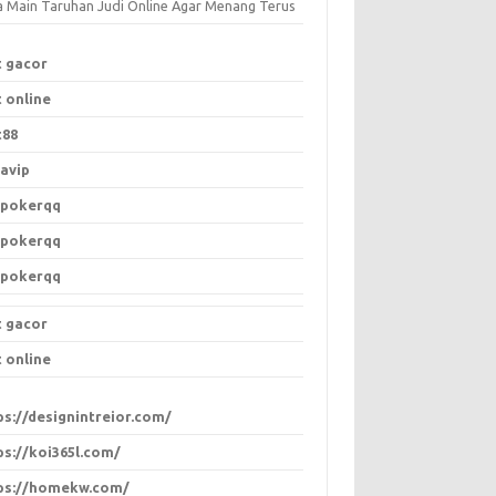
a Main Taruhan Judi Online Agar Menang Terus
t gacor
t online
t88
avip
bpokerqq
bpokerqq
bpokerqq
t gacor
t online
ps://designintreior.com/
ps://koi365l.com/
ps://homekw.com/