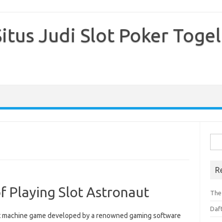
itus Judi Slot Poker Togel
Sea
for:
R
of Playing Slot Astronaut
The 
Daf
lot machine game developed by a renowned gaming software