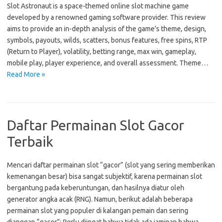
Slot Astronaut is a space-themed online slot machine game
developed by a renowned gaming software provider. This review
aims to provide an in-depth analysis of the game’s theme, design,
symbols, payouts, wilds, scatters, bonus features, free spins, RTP
(Return to Player), volatility, betting range, max win, gameplay,
mobile play, player experience, and overall assessment. Theme…
Read More »
Daftar Permainan Slot Gacor
Terbaik
Mencari daftar permainan slot “gacor” (slot yang sering memberikan
kemenangan besar) bisa sangat subjektif, karena permainan slot
bergantung pada keberuntungan, dan hasilnya diatur oleh
generator angka acak (RNG). Namun, berikut adalah beberapa
permainan slot yang populer di kalangan pemain dan sering