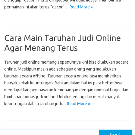
dianggap “gacor”: Perlu diingat bahwa tidak ada jaminan bahwa
permainan ini akan terus “gacor”…
Read More »
Cara Main Taruhan Judi Online
Agar Menang Terus
Taruhan judi online memang sepenuhnya kini bisa dilakukan secara
online. Meskipun masih ada sebagian orang yang melakukan
taruhan secara offline. Taruhan secara online bisa memberikan
banyak sekali keuntungan. Bahkan dalam hal ini para bettor bisa
mendapatkan pembayaran kemenangan dengan nominal tinggi dan
tambahan bonus judi online. Untuk menang dan meraih banyak
keuntungan dalam taruhan judi…
Read More »
Search