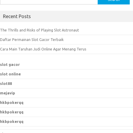
for:
Recent Posts
The Thrills and Risks of Playing Slot Astronaut
Daftar Permainan Slot Gacor Terbaik
Cara Main Taruhan Judi Online Agar Menang Terus
slot gacor
slot online
slot88
mejavip
hkbpokerqq
hkbpokerqq
hkbpokerqq