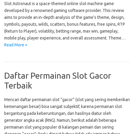
Slot Astronaut is a space-themed online slot machine game
developed by a renowned gaming software provider. This review
aims to provide an in-depth analysis of the game’s theme, design,
symbols, payouts, wilds, scatters, bonus features, free spins, RTP
(Return to Player), volatility, betting range, max win, gameplay,
mobile play, player experience, and overall assessment. Theme…
Read More »
Daftar Permainan Slot Gacor
Terbaik
Mencari daftar permainan slot “gacor” (slot yang sering memberikan
kemenangan besar) bisa sangat subjektif, karena permainan slot
bergantung pada keberuntungan, dan hasilnya diatur oleh
generator angka acak (RNG). Namun, berikut adalah beberapa
permainan slot yang populer di kalangan pemain dan sering