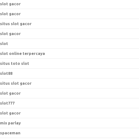
slot gacor
slot gacor
situs slot gacor
slot gacor
slot
slot online terpercaya
situs toto slot
slot88
situs slot gacor
slot gacor
slot777
slot gacor
mix parlay
spaceman