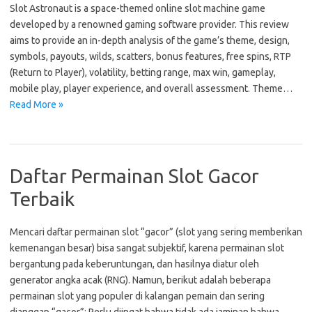
Slot Astronaut is a space-themed online slot machine game
developed by a renowned gaming software provider. This review
aims to provide an in-depth analysis of the game’s theme, design,
symbols, payouts, wilds, scatters, bonus features, free spins, RTP
(Return to Player), volatility, betting range, max win, gameplay,
mobile play, player experience, and overall assessment. Theme…
Read More »
Daftar Permainan Slot Gacor
Terbaik
Mencari daftar permainan slot “gacor” (slot yang sering memberikan
kemenangan besar) bisa sangat subjektif, karena permainan slot
bergantung pada keberuntungan, dan hasilnya diatur oleh
generator angka acak (RNG). Namun, berikut adalah beberapa
permainan slot yang populer di kalangan pemain dan sering