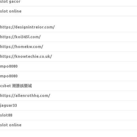
slot gacor
slot online
https://designintreior.com/
https://koi365l.com/
https://homekw.com/
https://knowtechie.co.uk/
mpo8080
mpo8080
csbet 潮勝娛樂城
https://allenrothhq.com/
jaguar33
slot88
slot online