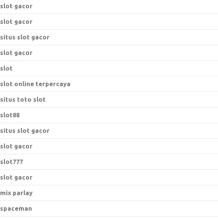
slot gacor
slot gacor
situs slot gacor
slot gacor
slot
slot online terpercaya
situs toto slot
slot88
situs slot gacor
slot gacor
slot777
slot gacor
mix parlay
spaceman