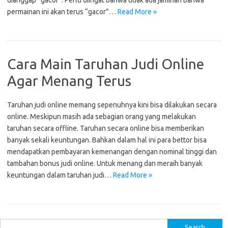
dianggap “gacor”: Perlu diingat bahwa tidak ada jaminan bahwa
permainan ini akan terus “gacor”…
Read More »
Cara Main Taruhan Judi Online
Agar Menang Terus
Taruhan judi online memang sepenuhnya kini bisa dilakukan secara
online. Meskipun masih ada sebagian orang yang melakukan
taruhan secara offline. Taruhan secara online bisa memberikan
banyak sekali keuntungan. Bahkan dalam hal ini para bettor bisa
mendapatkan pembayaran kemenangan dengan nominal tinggi dan
tambahan bonus judi online. Untuk menang dan meraih banyak
keuntungan dalam taruhan judi…
Read More »
Search