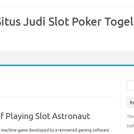
itus Judi Slot Poker Togel
Sea
for:
R
of Playing Slot Astronaut
The 
Daf
lot machine game developed by a renowned gaming software