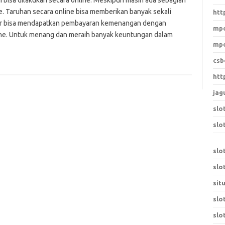
 bisa dilakukan secara online. Meskipun masih ada sebagian
e. Taruhan secara online bisa memberikan banyak sekali
htt
ttor bisa mendapatkan pembayaran kemenangan dengan
mp
line. Untuk menang dan meraih banyak keuntungan dalam
mp
cs
htt
jag
slo
slo
slo
slo
sit
slo
slo