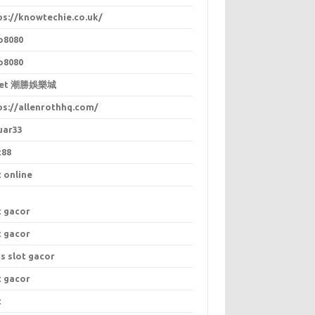
ps://knowtechie.co.uk/
o8080
o8080
bet 潮勝娛樂城
ps://allenrothhq.com/
uar33
t88
t online
t gacor
t gacor
us slot gacor
t gacor
t