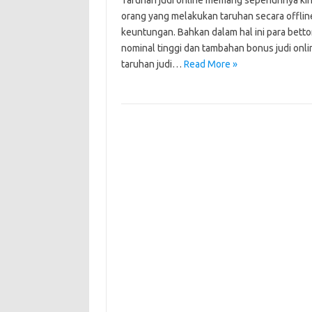
Taruhan judi online memang sepenuhnya kini
orang yang melakukan taruhan secara offlin
keuntungan. Bahkan dalam hal ini para be
nominal tinggi dan tambahan bonus judi on
taruhan judi…
Read More »