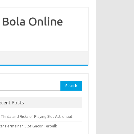
 Bola Online
rch
ecent Posts
Thrills and Risks of Playing Slot Astronaut
tar Permainan Slot Gacor Terbaik