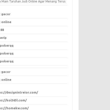
a Main Taruhan Judi Online Agar Menang Terus
t gacor
t online
t88
avip
bpokerqq
bpokerqq
bpokerqq
t gacor
t online
ps://designintreior.com/
ps://koi365l.com/
ps://homekw.com/