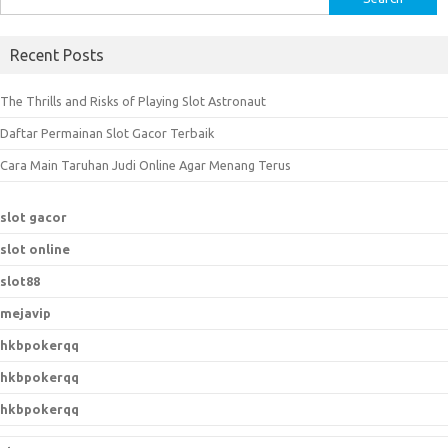
for:
Recent Posts
The Thrills and Risks of Playing Slot Astronaut
Daftar Permainan Slot Gacor Terbaik
Cara Main Taruhan Judi Online Agar Menang Terus
slot gacor
slot online
slot88
mejavip
hkbpokerqq
hkbpokerqq
hkbpokerqq