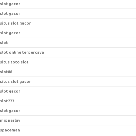
slot gacor
slot gacor
situs slot gacor
slot gacor
slot
slot online terpercaya
situs toto slot
slot88
situs slot gacor
slot gacor
slot777
slot gacor
mix parlay
spaceman