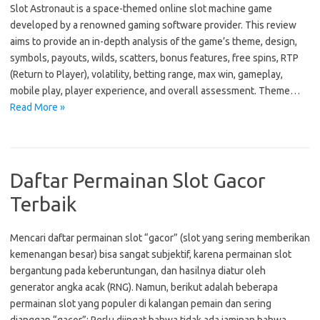
Slot Astronaut is a space-themed online slot machine game
developed by a renowned gaming software provider. This review
aims to provide an in-depth analysis of the game’s theme, design,
symbols, payouts, wilds, scatters, bonus features, free spins, RTP
(Return to Player), volatility, betting range, max win, gameplay,
mobile play, player experience, and overall assessment. Theme…
Read More »
Daftar Permainan Slot Gacor
Terbaik
Mencari daftar permainan slot “gacor” (slot yang sering memberikan
kemenangan besar) bisa sangat subjektif, karena permainan slot
bergantung pada keberuntungan, dan hasilnya diatur oleh
generator angka acak (RNG). Namun, berikut adalah beberapa
permainan slot yang populer di kalangan pemain dan sering