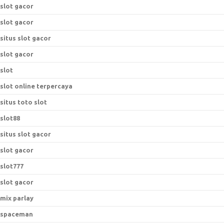
slot gacor
slot gacor
situs slot gacor
slot gacor
slot
slot online terpercaya
situs toto slot
slot88
situs slot gacor
slot gacor
slot777
slot gacor
mix parlay
spaceman