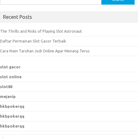
for:
Recent Posts
The Thrills and Risks of Playing Slot Astronaut
Daftar Permainan Slot Gacor Terbaik
Cara Main Taruhan Judi Online Agar Menang Terus
slot gacor
slot online
slot88
mejavip
hkbpokerqq
hkbpokerqq
hkbpokerqq