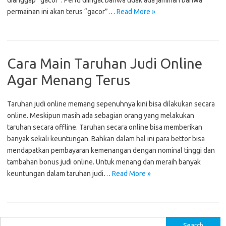
dianggap “gacor”: Perlu diingat bahwa tidak ada jaminan bahwa
permainan ini akan terus “gacor”…
Read More »
Cara Main Taruhan Judi Online
Agar Menang Terus
Taruhan judi online memang sepenuhnya kini bisa dilakukan secara
online. Meskipun masih ada sebagian orang yang melakukan
taruhan secara offline. Taruhan secara online bisa memberikan
banyak sekali keuntungan. Bahkan dalam hal ini para bettor bisa
mendapatkan pembayaran kemenangan dengan nominal tinggi dan
tambahan bonus judi online. Untuk menang dan meraih banyak
keuntungan dalam taruhan judi…
Read More »
Search