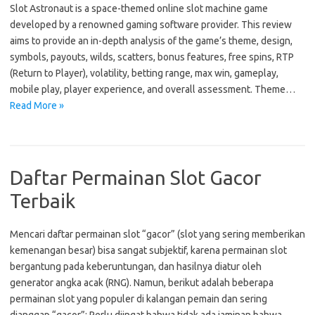
Slot Astronaut is a space-themed online slot machine game
developed by a renowned gaming software provider. This review
aims to provide an in-depth analysis of the game’s theme, design,
symbols, payouts, wilds, scatters, bonus features, free spins, RTP
(Return to Player), volatility, betting range, max win, gameplay,
mobile play, player experience, and overall assessment. Theme…
Read More »
Daftar Permainan Slot Gacor
Terbaik
Mencari daftar permainan slot “gacor” (slot yang sering memberikan
kemenangan besar) bisa sangat subjektif, karena permainan slot
bergantung pada keberuntungan, dan hasilnya diatur oleh
generator angka acak (RNG). Namun, berikut adalah beberapa
permainan slot yang populer di kalangan pemain dan sering