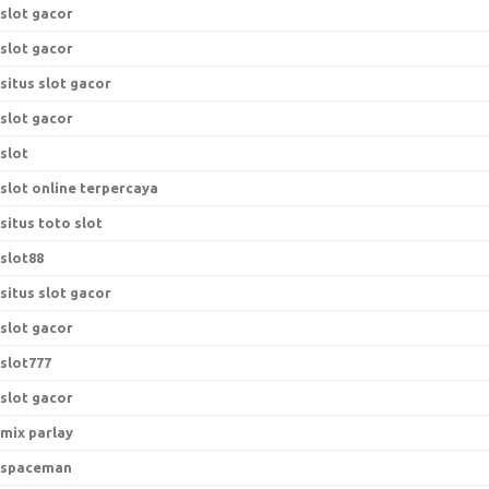
slot gacor
slot gacor
situs slot gacor
slot gacor
slot
slot online terpercaya
situs toto slot
slot88
situs slot gacor
slot gacor
slot777
slot gacor
mix parlay
spaceman