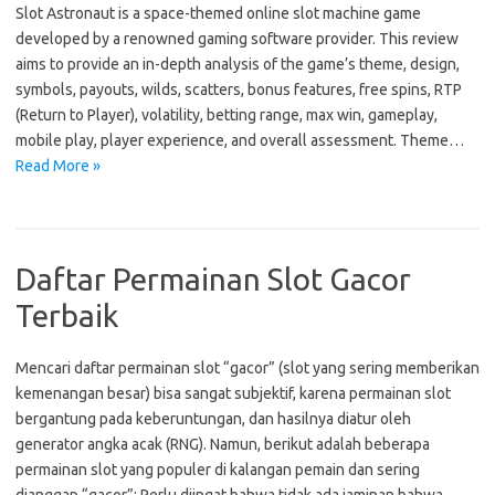
Slot Astronaut is a space-themed online slot machine game
developed by a renowned gaming software provider. This review
aims to provide an in-depth analysis of the game’s theme, design,
symbols, payouts, wilds, scatters, bonus features, free spins, RTP
(Return to Player), volatility, betting range, max win, gameplay,
mobile play, player experience, and overall assessment. Theme…
Read More »
Daftar Permainan Slot Gacor
Terbaik
Mencari daftar permainan slot “gacor” (slot yang sering memberikan
kemenangan besar) bisa sangat subjektif, karena permainan slot
bergantung pada keberuntungan, dan hasilnya diatur oleh
generator angka acak (RNG). Namun, berikut adalah beberapa
permainan slot yang populer di kalangan pemain dan sering