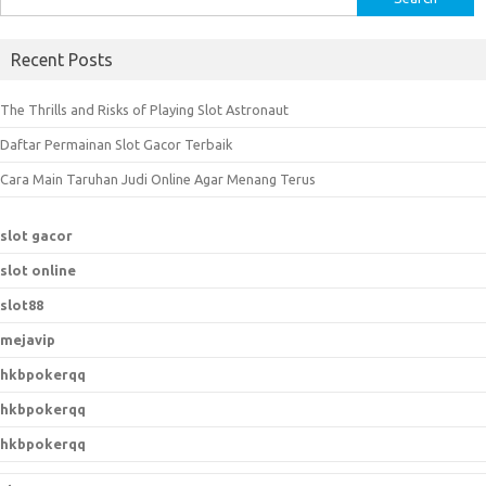
for:
Recent Posts
The Thrills and Risks of Playing Slot Astronaut
Daftar Permainan Slot Gacor Terbaik
Cara Main Taruhan Judi Online Agar Menang Terus
slot gacor
slot online
slot88
mejavip
hkbpokerqq
hkbpokerqq
hkbpokerqq