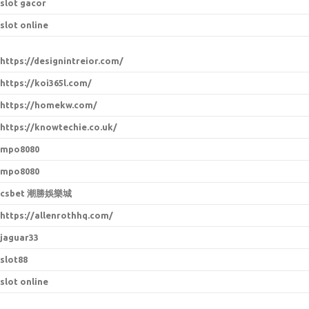
slot gacor
slot online
https://designintreior.com/
https://koi365l.com/
https://homekw.com/
https://knowtechie.co.uk/
mpo8080
mpo8080
csbet 潮勝娛樂城
https://allenrothhq.com/
jaguar33
slot88
slot online