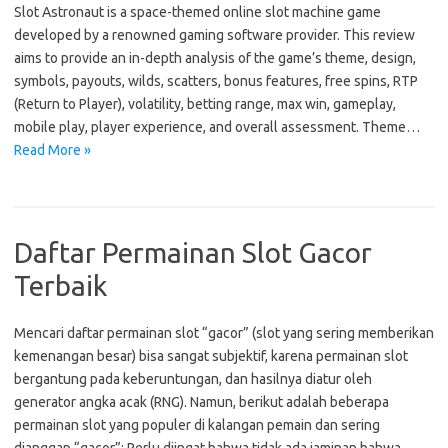
Slot Astronaut is a space-themed online slot machine game
developed by a renowned gaming software provider. This review
aims to provide an in-depth analysis of the game’s theme, design,
symbols, payouts, wilds, scatters, bonus features, free spins, RTP
(Return to Player), volatility, betting range, max win, gameplay,
mobile play, player experience, and overall assessment. Theme…
Read More »
Daftar Permainan Slot Gacor
Terbaik
Mencari daftar permainan slot “gacor” (slot yang sering memberikan
kemenangan besar) bisa sangat subjektif, karena permainan slot
bergantung pada keberuntungan, dan hasilnya diatur oleh
generator angka acak (RNG). Namun, berikut adalah beberapa
permainan slot yang populer di kalangan pemain dan sering