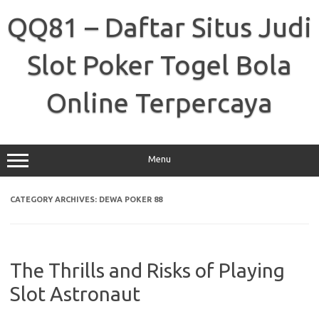
Skip
to
QQ81 – Daftar Situs Judi
content
Slot Poker Togel Bola
Online Terpercaya
Menu
CATEGORY ARCHIVES:
DEWA POKER 88
The Thrills and Risks of Playing
Slot Astronaut