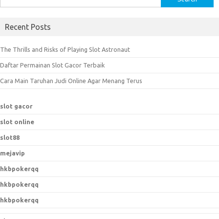
for:
Recent Posts
The Thrills and Risks of Playing Slot Astronaut
Daftar Permainan Slot Gacor Terbaik
Cara Main Taruhan Judi Online Agar Menang Terus
slot gacor
slot online
slot88
mejavip
hkbpokerqq
hkbpokerqq
hkbpokerqq