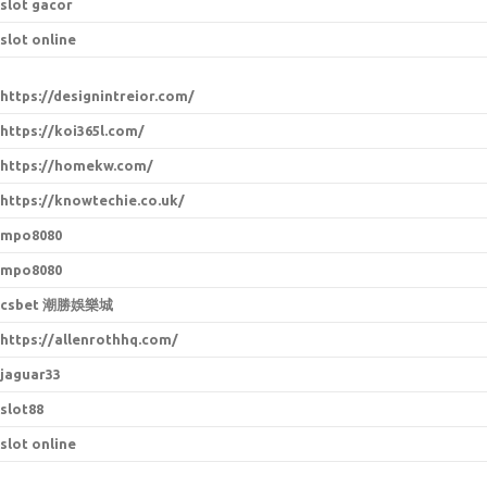
slot gacor
slot online
https://designintreior.com/
https://koi365l.com/
https://homekw.com/
https://knowtechie.co.uk/
mpo8080
mpo8080
csbet 潮勝娛樂城
https://allenrothhq.com/
jaguar33
slot88
slot online