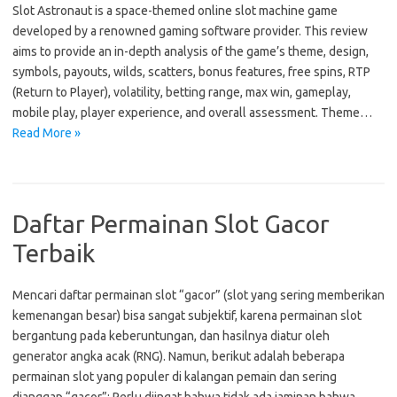
Slot Astronaut is a space-themed online slot machine game
developed by a renowned gaming software provider. This review
aims to provide an in-depth analysis of the game’s theme, design,
symbols, payouts, wilds, scatters, bonus features, free spins, RTP
(Return to Player), volatility, betting range, max win, gameplay,
mobile play, player experience, and overall assessment. Theme…
Read More »
Daftar Permainan Slot Gacor
Terbaik
Mencari daftar permainan slot “gacor” (slot yang sering memberikan
kemenangan besar) bisa sangat subjektif, karena permainan slot
bergantung pada keberuntungan, dan hasilnya diatur oleh
generator angka acak (RNG). Namun, berikut adalah beberapa
permainan slot yang populer di kalangan pemain dan sering