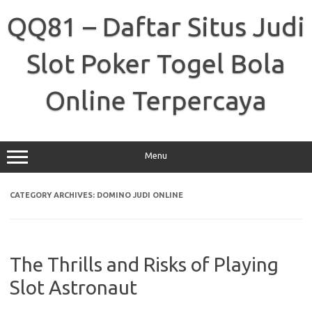
Skip
to
QQ81 – Daftar Situs Judi
content
Slot Poker Togel Bola
Online Terpercaya
Menu
CATEGORY ARCHIVES:
DOMINO JUDI ONLINE
The Thrills and Risks of Playing
Slot Astronaut