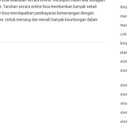
 bisa dilakukan secara online. Meskipun masih ada sebagian
e. Taruhan secara online bisa memberikan banyak sekali
htt
ttor bisa mendapatkan pembayaran kemenangan dengan
mp
line. Untuk menang dan meraih banyak keuntungan dalam
mp
cs
htt
jag
slo
slo
slo
slo
sit
slo
slo