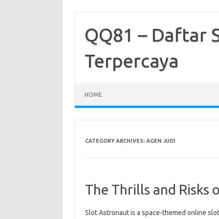
Skip
to
content
QQ81 – Daftar S
Terpercaya
HOME
CATEGORY ARCHIVES:
AGEN JUDI
The Thrills and Risks 
Slot Astronaut is a space-themed online s