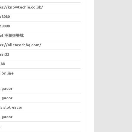
ps://knowtechie.co.uk/
o8080
o8080
bet 潮勝娛樂城
ps://allenrothhq.com/
uar33
t88
t online
t gacor
t gacor
us slot gacor
t gacor
t