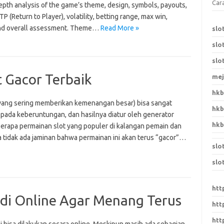
Car
depth analysis of the game’s theme, design, symbols, payouts,
TP (Return to Player), volatility, betting range, max win,
 and overall assessment. Theme…
Read More »
slo
slo
slo
 Gacor Terbaik
mej
hk
t yang sering memberikan kemenangan besar) bisa sangat
hk
 pada keberuntungan, dan hasilnya diatur oleh generator
hk
berapa permainan slot yang populer di kalangan pemain dan
a tidak ada jaminan bahwa permainan ini akan terus “gacor”…
slo
slo
htt
di Online Agar Menang Terus
htt
htt