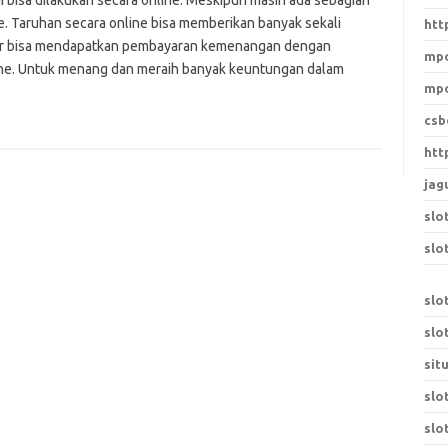
 bisa dilakukan secara online. Meskipun masih ada sebagian
e. Taruhan secara online bisa memberikan banyak sekali
htt
ttor bisa mendapatkan pembayaran kemenangan dengan
mp
line. Untuk menang dan meraih banyak keuntungan dalam
mp
cs
htt
jag
slo
slo
slo
slo
sit
slo
slo