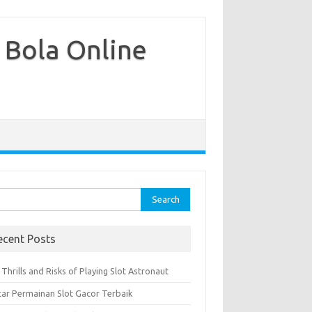
 Bola Online
rch
ecent Posts
Thrills and Risks of Playing Slot Astronaut
tar Permainan Slot Gacor Terbaik