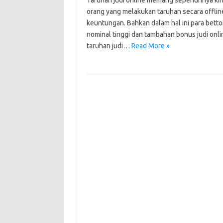
Taruhan judi online memang sepenuhnya kini
orang yang melakukan taruhan secara offlin
keuntungan. Bahkan dalam hal ini para be
nominal tinggi dan tambahan bonus judi on
taruhan judi…
Read More »