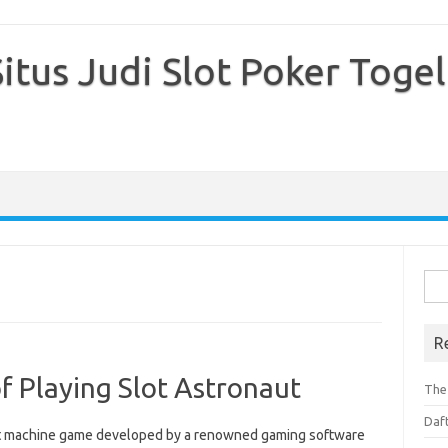
itus Judi Slot Poker Togel
Sea
for:
R
of Playing Slot Astronaut
The 
Daf
lot machine game developed by a renowned gaming software