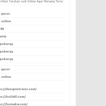
a Main Taruhan Judi Online Agar Menang Terus
t gacor
t online
t88
avip
bpokerqq
bpokerqq
bpokerqq
t gacor
t online
ps://designintreior.com/
ps://koi365l.com/
ps://homekw.com/