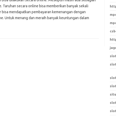
 bisa dilakukan secara online. Meskipun masih ada sebagian
e. Taruhan secara online bisa memberikan banyak sekali
htt
ttor bisa mendapatkan pembayaran kemenangan dengan
mp
line. Untuk menang dan meraih banyak keuntungan dalam
mp
cs
htt
jag
slo
slo
slo
slo
sit
slo
slo