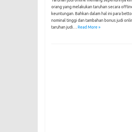
Taruhan judi online memang sepenuhnya kini
orang yang melakukan taruhan secara offlin
keuntungan. Bahkan dalam hal ini para be
nominal tinggi dan tambahan bonus judi on
taruhan judi…
Read More »