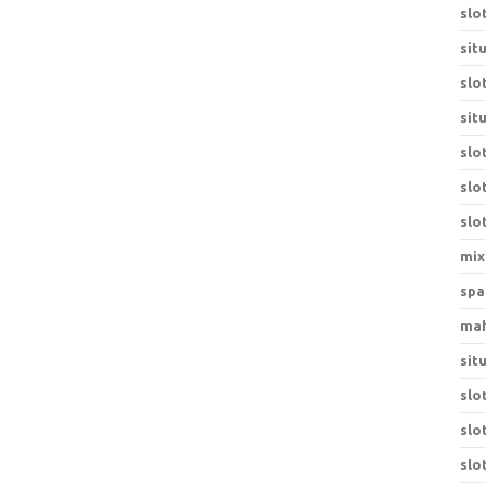
slo
sit
slo
sit
slo
slo
slo
mix
sp
ma
sit
slo
slo
slo