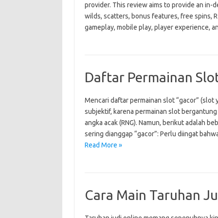
provider. This review aims to provide an in-
wilds, scatters, bonus features, free spins, R
gameplay, mobile play, player experience,
Daftar Permainan Slot
Mencari daftar permainan slot “gacor” (slo
subjektif, karena permainan slot bergantung
angka acak (RNG). Namun, berikut adalah be
sering dianggap “gacor”: Perlu diingat bahw
Read More »
Cara Main Taruhan Ju