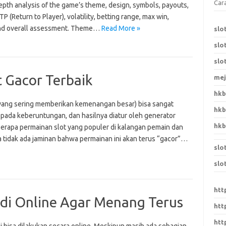
Car
depth analysis of the game’s theme, design, symbols, payouts,
TP (Return to Player), volatility, betting range, max win,
 and overall assessment. Theme…
Read More »
slo
slo
slo
 Gacor Terbaik
mej
hk
t yang sering memberikan kemenangan besar) bisa sangat
hk
 pada keberuntungan, dan hasilnya diatur oleh generator
hk
berapa permainan slot yang populer di kalangan pemain dan
a tidak ada jaminan bahwa permainan ini akan terus “gacor”…
slo
slo
htt
di Online Agar Menang Terus
htt
htt