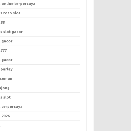
t online terpercaya
us toto slot
t88
us slot gacor
t gacor
t777
t gacor
 parlay
aceman
hjong
us slot
t terpercaya
t 2026
t