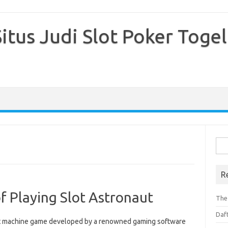
itus Judi Slot Poker Togel
Sea
for:
R
of Playing Slot Astronaut
The 
Daf
lot machine game developed by a renowned gaming software