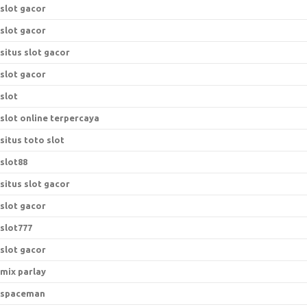
slot gacor
slot gacor
situs slot gacor
slot gacor
slot
slot online terpercaya
situs toto slot
slot88
situs slot gacor
slot gacor
slot777
slot gacor
mix parlay
spaceman