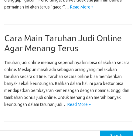
dianggap “gacor”: Perlu diingat bahwa tidak ada jaminan bahwa
permainan ini akan terus “gacor”…
Read More »
Cara Main Taruhan Judi Online
Agar Menang Terus
Taruhan judi online memang sepenuhnya kini bisa dilakukan secara
online. Meskipun masih ada sebagian orang yang melakukan
taruhan secara offline. Taruhan secara online bisa memberikan
banyak sekali keuntungan. Bahkan dalam hal ini para bettor bisa
mendapatkan pembayaran kemenangan dengan nominal tinggi dan
tambahan bonus judi online. Untuk menang dan meraih banyak
keuntungan dalam taruhan judi…
Read More »
Search