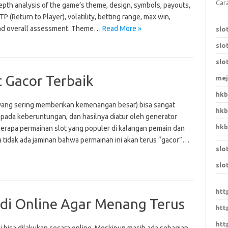
Car
depth analysis of the game’s theme, design, symbols, payouts,
TP (Return to Player), volatility, betting range, max win,
 and overall assessment. Theme…
Read More »
slo
slo
slo
 Gacor Terbaik
mej
hk
t yang sering memberikan kemenangan besar) bisa sangat
hk
 pada keberuntungan, dan hasilnya diatur oleh generator
hk
berapa permainan slot yang populer di kalangan pemain dan
a tidak ada jaminan bahwa permainan ini akan terus “gacor”…
slo
slo
htt
di Online Agar Menang Terus
htt
htt