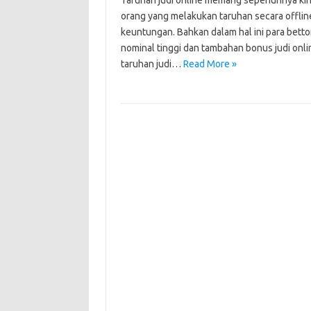
Taruhan judi online memang sepenuhnya kini
orang yang melakukan taruhan secara offlin
keuntungan. Bahkan dalam hal ini para be
nominal tinggi dan tambahan bonus judi on
taruhan judi…
Read More »