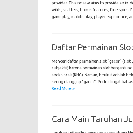
provider. This review aims to provide an in-
wilds, scatters, bonus features, free spins, R
gameplay, mobile play, player experience,
Daftar Permainan Slot
Mencari daftar permainan slot “gacor” (slo
subjektif, karena permainan slot bergantung
angka acak (RNG). Namun, berikut adalah be
sering dianggap “gacor”: Perlu diingat bahw
Read More »
Cara Main Taruhan Ju