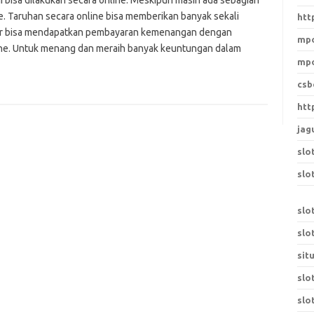
 bisa dilakukan secara online. Meskipun masih ada sebagian
e. Taruhan secara online bisa memberikan banyak sekali
htt
ttor bisa mendapatkan pembayaran kemenangan dengan
mp
line. Untuk menang dan meraih banyak keuntungan dalam
mp
cs
htt
jag
slo
slo
slo
slo
sit
slo
slo