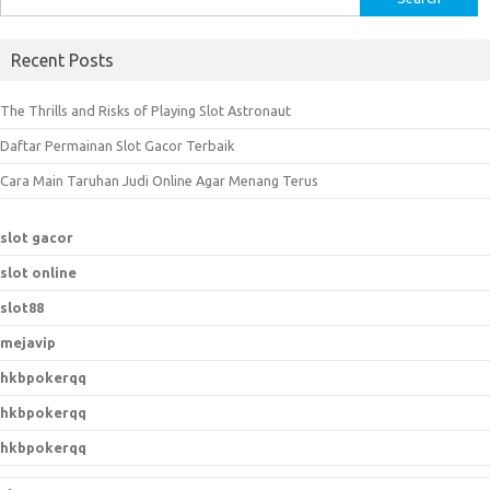
for:
Recent Posts
The Thrills and Risks of Playing Slot Astronaut
Daftar Permainan Slot Gacor Terbaik
Cara Main Taruhan Judi Online Agar Menang Terus
slot gacor
slot online
slot88
mejavip
hkbpokerqq
hkbpokerqq
hkbpokerqq