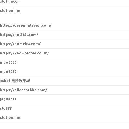
slot gacor
slot online
https://designintreior.com/
https://koi365l.com/
https://homekw.com/
https://knowtechie.co.uk/
mpo8080
mpo8080
csbet 潮勝娛樂城
https://allenrothhq.com/
jaguar33
slot88
slot online