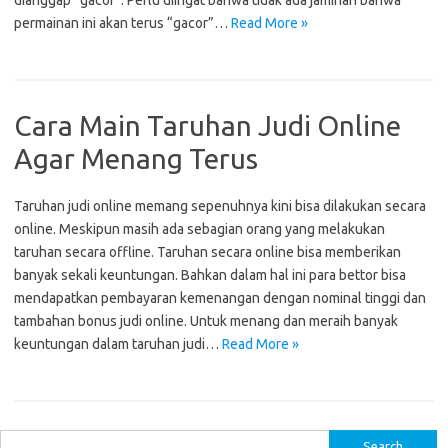
dianggap “gacor”: Perlu diingat bahwa tidak ada jaminan bahwa
permainan ini akan terus “gacor”…
Read More »
Cara Main Taruhan Judi Online
Agar Menang Terus
Taruhan judi online memang sepenuhnya kini bisa dilakukan secara
online. Meskipun masih ada sebagian orang yang melakukan
taruhan secara offline. Taruhan secara online bisa memberikan
banyak sekali keuntungan. Bahkan dalam hal ini para bettor bisa
mendapatkan pembayaran kemenangan dengan nominal tinggi dan
tambahan bonus judi online. Untuk menang dan meraih banyak
keuntungan dalam taruhan judi…
Read More »
Search