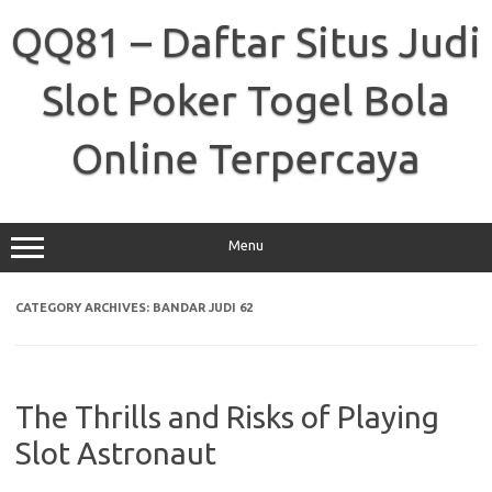
Skip
to
QQ81 – Daftar Situs Judi
content
Slot Poker Togel Bola
Online Terpercaya
Menu
CATEGORY ARCHIVES:
BANDAR JUDI 62
The Thrills and Risks of Playing
Slot Astronaut