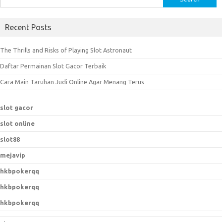
for:
Recent Posts
The Thrills and Risks of Playing Slot Astronaut
Daftar Permainan Slot Gacor Terbaik
Cara Main Taruhan Judi Online Agar Menang Terus
slot gacor
slot online
slot88
mejavip
hkbpokerqq
hkbpokerqq
hkbpokerqq