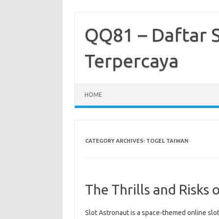
Skip
to
content
QQ81 – Daftar S
Terpercaya
HOME
CATEGORY ARCHIVES:
TOGEL TAIWAN
The Thrills and Risks 
Slot Astronaut is a space-themed online s