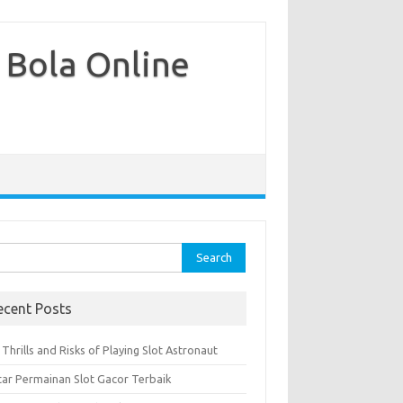
 Bola Online
rch
ecent Posts
Thrills and Risks of Playing Slot Astronaut
tar Permainan Slot Gacor Terbaik