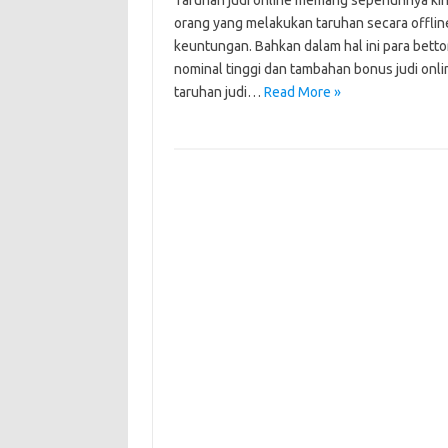
Taruhan judi online memang sepenuhnya kini
orang yang melakukan taruhan secara offlin
keuntungan. Bahkan dalam hal ini para be
nominal tinggi dan tambahan bonus judi on
taruhan judi…
Read More »