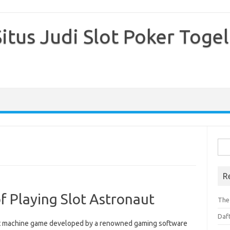
itus Judi Slot Poker Togel
Sea
for:
R
of Playing Slot Astronaut
The 
Daf
lot machine game developed by a renowned gaming software