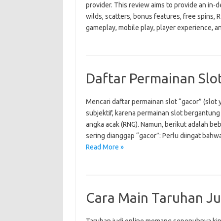
provider. This review aims to provide an in-
wilds, scatters, bonus features, free spins, R
gameplay, mobile play, player experience,
Daftar Permainan Slot
Mencari daftar permainan slot “gacor” (slo
subjektif, karena permainan slot bergantung
angka acak (RNG). Namun, berikut adalah be
sering dianggap “gacor”: Perlu diingat bahw
Read More »
Cara Main Taruhan Ju