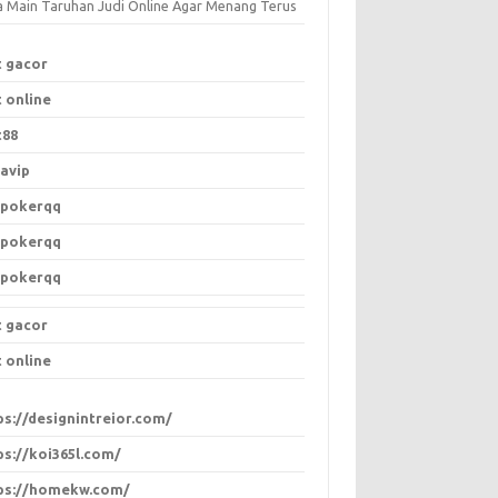
a Main Taruhan Judi Online Agar Menang Terus
t gacor
t online
t88
avip
bpokerqq
bpokerqq
bpokerqq
t gacor
t online
ps://designintreior.com/
ps://koi365l.com/
ps://homekw.com/