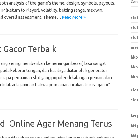
Car
depth analysis of the game’s theme, design, symbols, payouts,
TP (Return to Player), volatility, betting range, max win,
 and overall assessment. Theme…
Read More »
slo
slo
slo
 Gacor Terbaik
mej
hk
t yang sering memberikan kemenangan besar) bisa sangat
hk
 pada keberuntungan, dan hasilnya diatur oleh generator
hk
berapa permainan slot yang populer di kalangan pemain dan
a tidak ada jaminan bahwa permainan ini akan terus “gacor”…
slo
slo
htt
di Online Agar Menang Terus
htt
htt