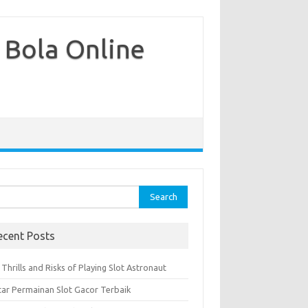
 Bola Online
rch
ecent Posts
Thrills and Risks of Playing Slot Astronaut
tar Permainan Slot Gacor Terbaik