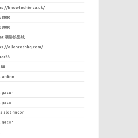
ps://knowtechie.co.uk/
o8080
o8080
bet 潮勝娛樂城
ps://allenrothhq.com/
uar33
t88
t online
t gacor
t gacor
us slot gacor
t gacor
t