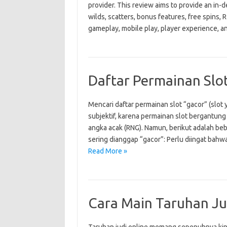
provider. This review aims to provide an in-
wilds, scatters, bonus features, free spins, R
gameplay, mobile play, player experience,
Daftar Permainan Slot
Mencari daftar permainan slot “gacor” (slo
subjektif, karena permainan slot bergantung
angka acak (RNG). Namun, berikut adalah be
sering dianggap “gacor”: Perlu diingat bahw
Read More »
Cara Main Taruhan Ju