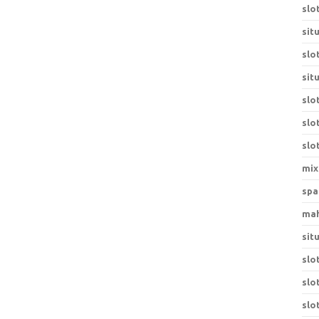
slo
sit
slo
sit
slo
slo
slo
mix
sp
ma
sit
slo
slo
slo