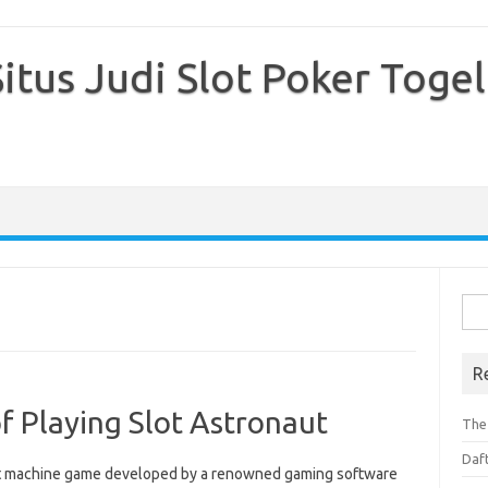
itus Judi Slot Poker Togel
Sea
for:
R
of Playing Slot Astronaut
The 
Daf
lot machine game developed by a renowned gaming software