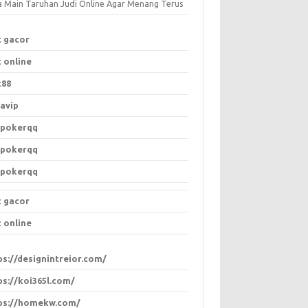
a Main Taruhan Judi Online Agar Menang Terus
t gacor
t online
t88
avip
bpokerqq
bpokerqq
bpokerqq
t gacor
t online
ps://designintreior.com/
ps://koi365l.com/
ps://homekw.com/