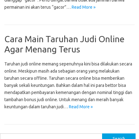
dianggap “gacor”: Perlu diingat bahwa tidak ada jaminan bahwa
permainan ini akan terus “gacor”…
Read More »
Cara Main Taruhan Judi Online
Agar Menang Terus
Taruhan judi online memang sepenuhnya kini bisa dilakukan secara
online. Meskipun masih ada sebagian orang yang melakukan
taruhan secara offline. Taruhan secara online bisa memberikan
banyak sekali keuntungan. Bahkan dalam hal ini para bettor bisa
mendapatkan pembayaran kemenangan dengan nominal tinggi dan
tambahan bonus judi online. Untuk menang dan meraih banyak
keuntungan dalam taruhan judi…
Read More »
Search