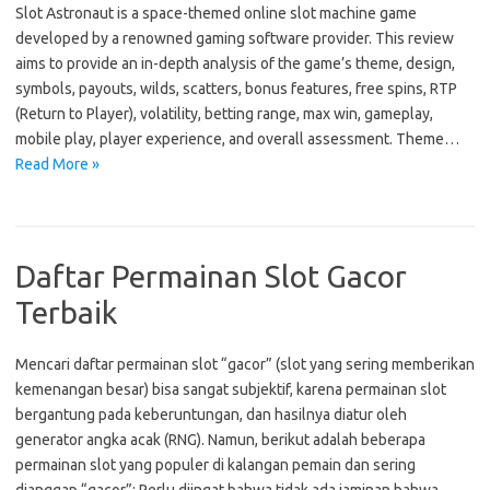
Slot Astronaut is a space-themed online slot machine game
developed by a renowned gaming software provider. This review
aims to provide an in-depth analysis of the game’s theme, design,
symbols, payouts, wilds, scatters, bonus features, free spins, RTP
(Return to Player), volatility, betting range, max win, gameplay,
mobile play, player experience, and overall assessment. Theme…
Read More »
Daftar Permainan Slot Gacor
Terbaik
Mencari daftar permainan slot “gacor” (slot yang sering memberikan
kemenangan besar) bisa sangat subjektif, karena permainan slot
bergantung pada keberuntungan, dan hasilnya diatur oleh
generator angka acak (RNG). Namun, berikut adalah beberapa
permainan slot yang populer di kalangan pemain dan sering