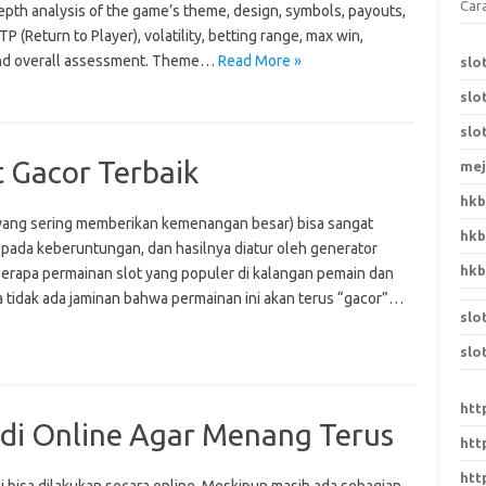
Car
depth analysis of the game’s theme, design, symbols, payouts,
TP (Return to Player), volatility, betting range, max win,
 and overall assessment. Theme…
Read More »
slo
slo
slo
 Gacor Terbaik
mej
hk
t yang sering memberikan kemenangan besar) bisa sangat
hk
 pada keberuntungan, dan hasilnya diatur oleh generator
hk
berapa permainan slot yang populer di kalangan pemain dan
a tidak ada jaminan bahwa permainan ini akan terus “gacor”…
slo
slo
htt
di Online Agar Menang Terus
htt
htt