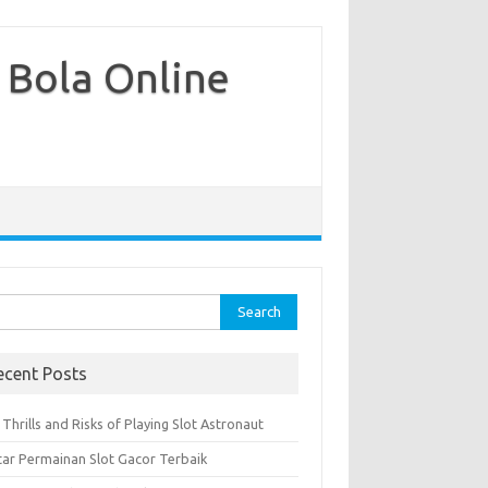
 Bola Online
rch
ecent Posts
Thrills and Risks of Playing Slot Astronaut
tar Permainan Slot Gacor Terbaik