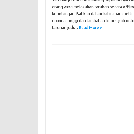
Taruhan judi online memang sepenuhnya kini
orang yang melakukan taruhan secara offlin
keuntungan. Bahkan dalam hal ini para be
nominal tinggi dan tambahan bonus judi on
taruhan judi…
Read More »