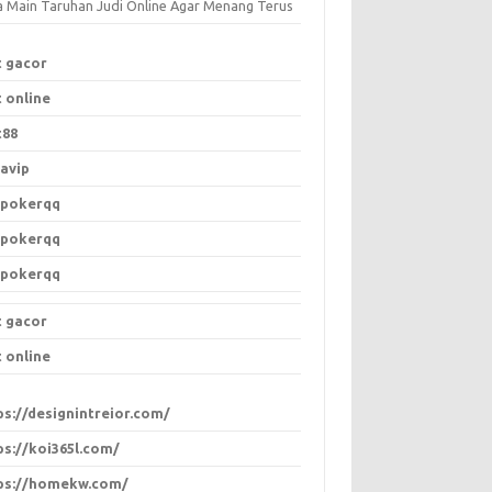
a Main Taruhan Judi Online Agar Menang Terus
t gacor
t online
t88
avip
bpokerqq
bpokerqq
bpokerqq
t gacor
t online
ps://designintreior.com/
ps://koi365l.com/
ps://homekw.com/