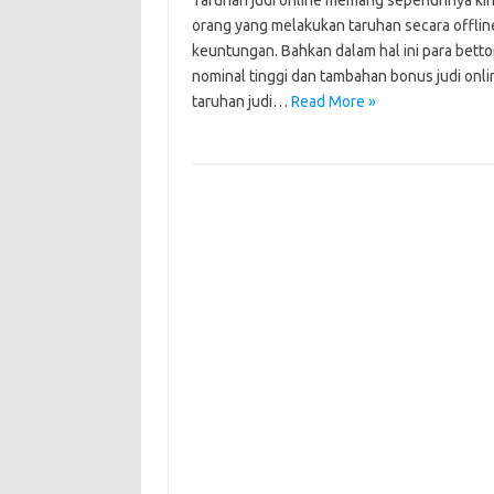
Taruhan judi online memang sepenuhnya kini
orang yang melakukan taruhan secara offlin
keuntungan. Bahkan dalam hal ini para be
nominal tinggi dan tambahan bonus judi on
taruhan judi…
Read More »