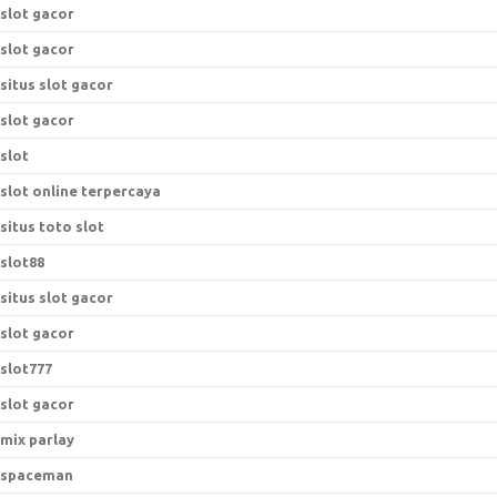
slot gacor
slot gacor
situs slot gacor
slot gacor
slot
slot online terpercaya
situs toto slot
slot88
situs slot gacor
slot gacor
slot777
slot gacor
mix parlay
spaceman