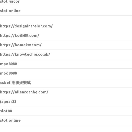
slot gacor
slot online
https://designintreior.com/
https://koi365l.com/
https://homekw.com/
https://knowtechie.co.uk/
mpo8080
mpo8080
csbet 潮勝娛樂城
https://allenrothhq.com/
jaguar33
slot88
slot online