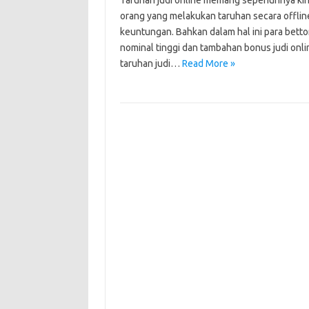
Taruhan judi online memang sepenuhnya kini
orang yang melakukan taruhan secara offlin
keuntungan. Bahkan dalam hal ini para be
nominal tinggi dan tambahan bonus judi on
taruhan judi…
Read More »