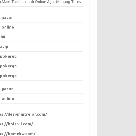
a Main Taruhan Judi Online Agar Menang Terus
t gacor
t online
t88
avip
bpokerqq
bpokerqq
bpokerqq
t gacor
t online
ps://designintreior.com/
ps://koi365l.com/
ps://homekw.com/