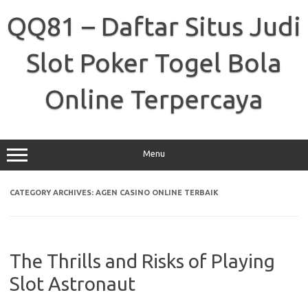
Skip
to
QQ81 – Daftar Situs Judi
content
Slot Poker Togel Bola
Online Terpercaya
Menu
CATEGORY ARCHIVES:
AGEN CASINO ONLINE TERBAIK
The Thrills and Risks of Playing
Slot Astronaut