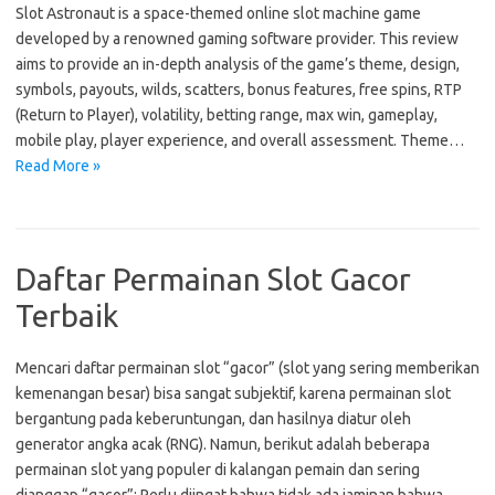
Slot Astronaut is a space-themed online slot machine game
developed by a renowned gaming software provider. This review
aims to provide an in-depth analysis of the game’s theme, design,
symbols, payouts, wilds, scatters, bonus features, free spins, RTP
(Return to Player), volatility, betting range, max win, gameplay,
mobile play, player experience, and overall assessment. Theme…
Read More »
Daftar Permainan Slot Gacor
Terbaik
Mencari daftar permainan slot “gacor” (slot yang sering memberikan
kemenangan besar) bisa sangat subjektif, karena permainan slot
bergantung pada keberuntungan, dan hasilnya diatur oleh
generator angka acak (RNG). Namun, berikut adalah beberapa
permainan slot yang populer di kalangan pemain dan sering