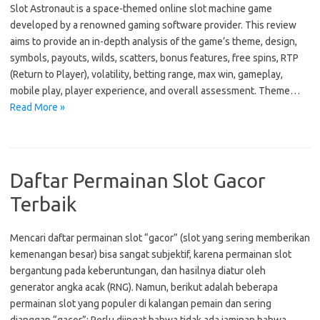
Slot Astronaut is a space-themed online slot machine game
developed by a renowned gaming software provider. This review
aims to provide an in-depth analysis of the game’s theme, design,
symbols, payouts, wilds, scatters, bonus features, free spins, RTP
(Return to Player), volatility, betting range, max win, gameplay,
mobile play, player experience, and overall assessment. Theme…
Read More »
Daftar Permainan Slot Gacor
Terbaik
Mencari daftar permainan slot “gacor” (slot yang sering memberikan
kemenangan besar) bisa sangat subjektif, karena permainan slot
bergantung pada keberuntungan, dan hasilnya diatur oleh
generator angka acak (RNG). Namun, berikut adalah beberapa
permainan slot yang populer di kalangan pemain dan sering