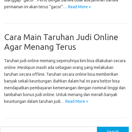
dianggap “gacor”: Perlu diingat bahwa tidak ada jaminan bahwa
permainan ini akan terus “gacor”…
Read More »
Cara Main Taruhan Judi Online
Agar Menang Terus
Taruhan judi online memang sepenuhnya kini bisa dilakukan secara
online. Meskipun masih ada sebagian orang yang melakukan
taruhan secara offline. Taruhan secara online bisa memberikan
banyak sekali keuntungan. Bahkan dalam hal ini para bettor bisa
mendapatkan pembayaran kemenangan dengan nominal tinggi dan
tambahan bonus judi online. Untuk menang dan meraih banyak
keuntungan dalam taruhan judi…
Read More »
Search