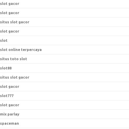
slot gacor
slot gacor
situs slot gacor
slot gacor
slot
slot online terpercaya
situs toto slot
slot88
situs slot gacor
slot gacor
slot777
slot gacor
mix parlay
spaceman