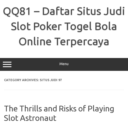
Skip
to
QQ81 – Daftar Situs Judi
content
Slot Poker Togel Bola
Online Terpercaya
Menu
CATEGORY ARCHIVES:
SITUS JUDI 97
The Thrills and Risks of Playing
Slot Astronaut