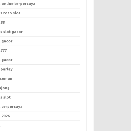
t online terpercaya
us toto slot
t88
us slot gacor
t gacor
t777
t gacor
 parlay
aceman
hjong
us slot
t terpercaya
t 2026
t