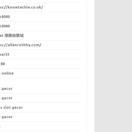
ps://knowtechie.co.uk/
o8080
o8080
bet 潮勝娛樂城
ps://allenrothhq.com/
uar33
t88
t online
t gacor
t gacor
us slot gacor
t gacor
t