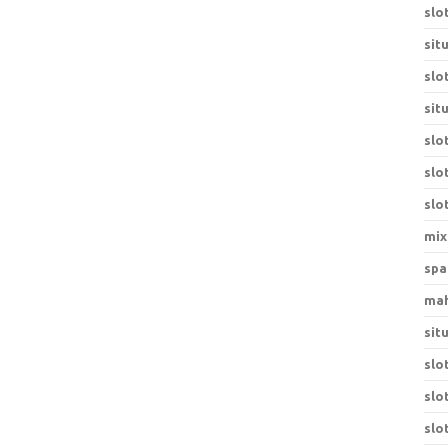
slo
sit
slo
sit
slo
slo
slo
mix
sp
ma
sit
slo
slo
slo