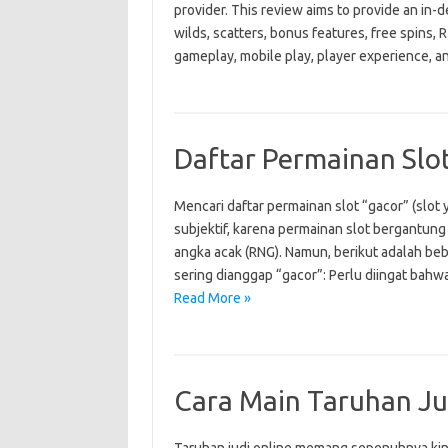
provider. This review aims to provide an in-
wilds, scatters, bonus features, free spins, R
gameplay, mobile play, player experience,
Daftar Permainan Slot
Mencari daftar permainan slot “gacor” (slo
subjektif, karena permainan slot bergantung
angka acak (RNG). Namun, berikut adalah be
sering dianggap “gacor”: Perlu diingat bahw
Read More »
Cara Main Taruhan Ju