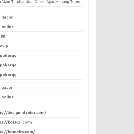
a Main Taruhan Judi Online Agar Menang Terus
t gacor
t online
t88
avip
bpokerqq
bpokerqq
bpokerqq
t gacor
t online
ps://designintreior.com/
ps://koi365l.com/
ps://homekw.com/