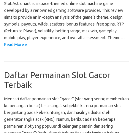
Slot Astronaut is a space-themed online slot machine game
developed by a renowned gaming software provider. This review
aims to provide an in-depth analysis of the game’s theme, design,
symbols, payouts, wilds, scatters, bonus features, free spins, RTP
(Return to Player), volatility, betting range, max win, gameplay,
mobile play, player experience, and overall assessment. Theme…
Read More »
Daftar Permainan Slot Gacor
Terbaik
Mencari daftar permainan slot “gacor” (slot yang sering memberikan
kemenangan besar) bisa sangat subjektif, karena permainan slot
bergantung pada keberuntungan, dan hasilnya diatur oleh
generator angka acak (RNG). Namun, berikut adalah beberapa
permainan slot yang populer di kalangan pemain dan sering