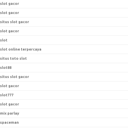
slot gacor
slot gacor
situs slot gacor
slot gacor
slot
slot online terpercaya
situs toto slot
slot88
situs slot gacor
slot gacor
slot777
slot gacor
mix parlay
spaceman