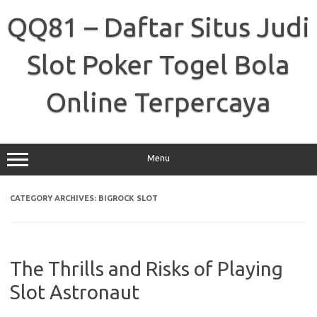
Skip
to
QQ81 – Daftar Situs Judi
content
Slot Poker Togel Bola
Online Terpercaya
Menu
CATEGORY ARCHIVES:
BIGROCK SLOT
The Thrills and Risks of Playing
Slot Astronaut