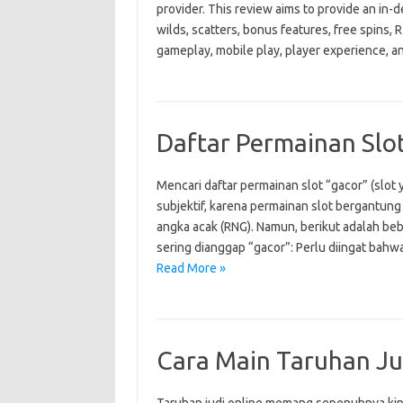
provider. This review aims to provide an in-
wilds, scatters, bonus features, free spins, R
gameplay, mobile play, player experience,
Daftar Permainan Slot
Mencari daftar permainan slot “gacor” (slo
subjektif, karena permainan slot bergantung
angka acak (RNG). Namun, berikut adalah be
sering dianggap “gacor”: Perlu diingat bahw
Read More »
Cara Main Taruhan Ju