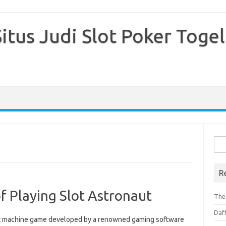
itus Judi Slot Poker Togel
Sea
for:
R
of Playing Slot Astronaut
The 
Daf
lot machine game developed by a renowned gaming software