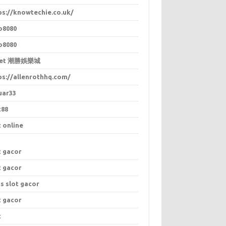
ps://knowtechie.co.uk/
o8080
o8080
bet 潮勝娛樂城
ps://allenrothhq.com/
uar33
t88
t online
t gacor
t gacor
us slot gacor
t gacor
t