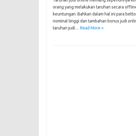
Taruhan judi online memang sepenuhnya kini
orang yang melakukan taruhan secara offlin
keuntungan. Bahkan dalam hal ini para be
nominal tinggi dan tambahan bonus judi on
taruhan judi…
Read More »