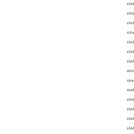
slo
sit
slo
sit
slo
slo
slo
mix
sp
ma
sit
slo
slo
slo