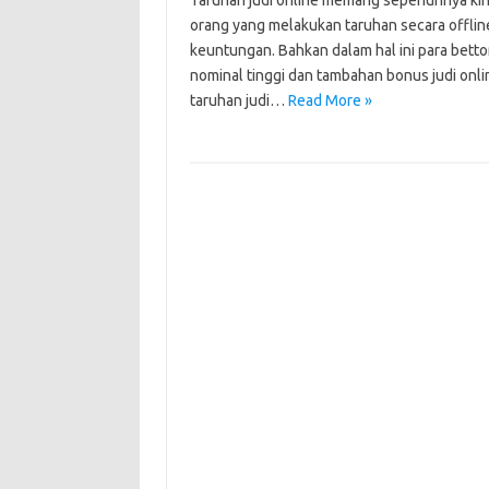
Taruhan judi online memang sepenuhnya kini
orang yang melakukan taruhan secara offlin
keuntungan. Bahkan dalam hal ini para be
nominal tinggi dan tambahan bonus judi on
taruhan judi…
Read More »