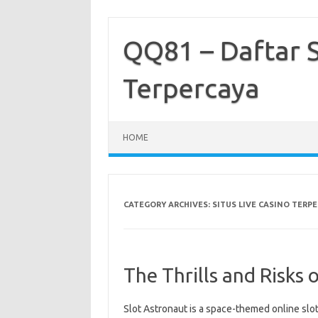
Skip
to
content
QQ81 – Daftar S
Terpercaya
HOME
CATEGORY ARCHIVES:
SITUS LIVE CASINO TERP
The Thrills and Risks 
Slot Astronaut is a space-themed online s