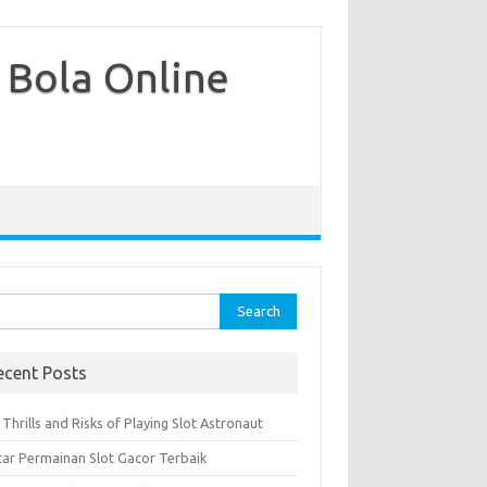
 Bola Online
rch
ecent Posts
Thrills and Risks of Playing Slot Astronaut
tar Permainan Slot Gacor Terbaik