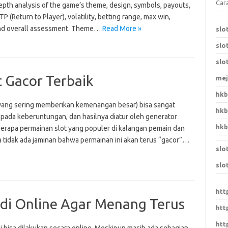
Car
depth analysis of the game’s theme, design, symbols, payouts,
TP (Return to Player), volatility, betting range, max win,
 and overall assessment. Theme…
Read More »
slo
slo
slo
 Gacor Terbaik
mej
hk
t yang sering memberikan kemenangan besar) bisa sangat
hk
 pada keberuntungan, dan hasilnya diatur oleh generator
hk
berapa permainan slot yang populer di kalangan pemain dan
a tidak ada jaminan bahwa permainan ini akan terus “gacor”…
slo
slo
htt
di Online Agar Menang Terus
htt
htt