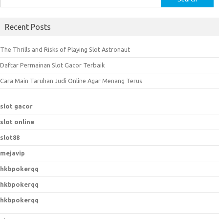
for:
Recent Posts
The Thrills and Risks of Playing Slot Astronaut
Daftar Permainan Slot Gacor Terbaik
Cara Main Taruhan Judi Online Agar Menang Terus
slot gacor
slot online
slot88
mejavip
hkbpokerqq
hkbpokerqq
hkbpokerqq