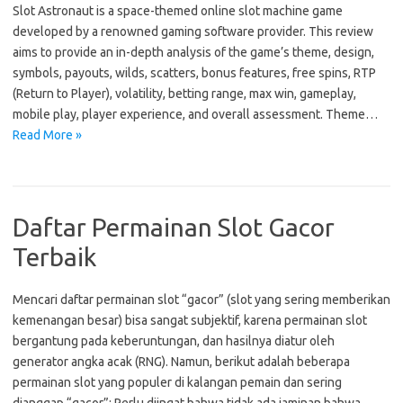
Slot Astronaut is a space-themed online slot machine game
developed by a renowned gaming software provider. This review
aims to provide an in-depth analysis of the game’s theme, design,
symbols, payouts, wilds, scatters, bonus features, free spins, RTP
(Return to Player), volatility, betting range, max win, gameplay,
mobile play, player experience, and overall assessment. Theme…
Read More »
Daftar Permainan Slot Gacor
Terbaik
Mencari daftar permainan slot “gacor” (slot yang sering memberikan
kemenangan besar) bisa sangat subjektif, karena permainan slot
bergantung pada keberuntungan, dan hasilnya diatur oleh
generator angka acak (RNG). Namun, berikut adalah beberapa
permainan slot yang populer di kalangan pemain dan sering