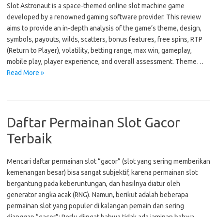
Slot Astronaut is a space-themed online slot machine game
developed by a renowned gaming software provider. This review
aims to provide an in-depth analysis of the game’s theme, design,
symbols, payouts, wilds, scatters, bonus features, free spins, RTP
(Return to Player), volatility, betting range, max win, gameplay,
mobile play, player experience, and overall assessment. Theme…
Read More »
Daftar Permainan Slot Gacor
Terbaik
Mencari daftar permainan slot “gacor” (slot yang sering memberikan
kemenangan besar) bisa sangat subjektif, karena permainan slot
bergantung pada keberuntungan, dan hasilnya diatur oleh
generator angka acak (RNG). Namun, berikut adalah beberapa
permainan slot yang populer di kalangan pemain dan sering