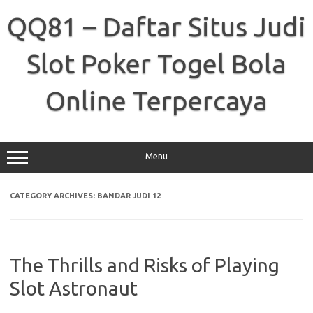
Skip
to
QQ81 – Daftar Situs Judi
content
Slot Poker Togel Bola
Online Terpercaya
Menu
CATEGORY ARCHIVES:
BANDAR JUDI 12
The Thrills and Risks of Playing
Slot Astronaut