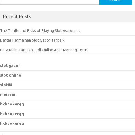
for:
Recent Posts
The Thrills and Risks of Playing Slot Astronaut
Daftar Permainan Slot Gacor Terbaik
Cara Main Taruhan Judi Online Agar Menang Terus
slot gacor
slot online
slot88
mejavip
hkbpokerqq
hkbpokerqq
hkbpokerqq