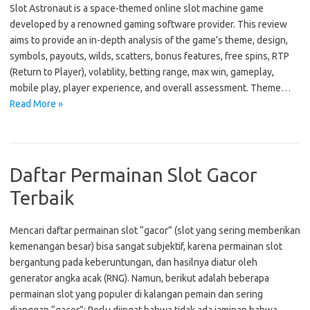
Slot Astronaut is a space-themed online slot machine game
developed by a renowned gaming software provider. This review
aims to provide an in-depth analysis of the game’s theme, design,
symbols, payouts, wilds, scatters, bonus features, free spins, RTP
(Return to Player), volatility, betting range, max win, gameplay,
mobile play, player experience, and overall assessment. Theme…
Read More »
Daftar Permainan Slot Gacor
Terbaik
Mencari daftar permainan slot “gacor” (slot yang sering memberikan
kemenangan besar) bisa sangat subjektif, karena permainan slot
bergantung pada keberuntungan, dan hasilnya diatur oleh
generator angka acak (RNG). Namun, berikut adalah beberapa
permainan slot yang populer di kalangan pemain dan sering