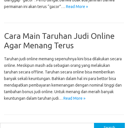
dianggap “gacor”: Perlu diingat bahwa tidak ada jaminan bahwa
permainan ini akan terus “gacor”…
Read More »
Cara Main Taruhan Judi Online
Agar Menang Terus
Taruhan judi online memang sepenuhnya kini bisa dilakukan secara
online. Meskipun masih ada sebagian orang yang melakukan
taruhan secara offline. Taruhan secara online bisa memberikan
banyak sekali keuntungan. Bahkan dalam hal ini para bettor bisa
mendapatkan pembayaran kemenangan dengan nominal tinggi dan
tambahan bonus judi online. Untuk menang dan meraih banyak
keuntungan dalam taruhan judi…
Read More »
Search