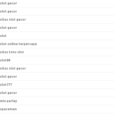
slot gacor
slot gacor
situs slot gacor
slot gacor
slot
slot online terpercaya
situs toto slot
slot88
situs slot gacor
slot gacor
slot777
slot gacor
mix parlay
spaceman