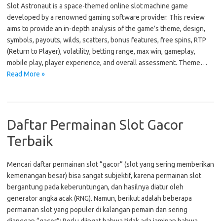
Slot Astronaut is a space-themed online slot machine game
developed by a renowned gaming software provider. This review
aims to provide an in-depth analysis of the game’s theme, design,
symbols, payouts, wilds, scatters, bonus features, free spins, RTP
(Return to Player), volatility, betting range, max win, gameplay,
mobile play, player experience, and overall assessment. Theme…
Read More »
Daftar Permainan Slot Gacor
Terbaik
Mencari daftar permainan slot “gacor” (slot yang sering memberikan
kemenangan besar) bisa sangat subjektif, karena permainan slot
bergantung pada keberuntungan, dan hasilnya diatur oleh
generator angka acak (RNG). Namun, berikut adalah beberapa
permainan slot yang populer di kalangan pemain dan sering